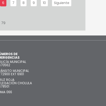
6
7
8
9
10
Siguiente
e 79
ÚMEROS DE
MERGENCIAS
OLICÍA MUNICIPAL
470562
RÁNSITO MUNICIPAL
772900 EXT 6901
RUZ ROJA
ELEGACIÓN CHOLULA
478501
UMA 066