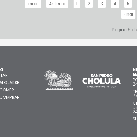
Inicio
Anterior
1
2
3
4
5
Final
Página 6 d
MO
N
E
ITAR
P
ALOJARSE
2
 COMER
T
7
 COMPRAR
C
D
2
S