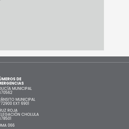
ÚMEROS DE
MERGENCIAS
OLICÍA MUNICIPAL
470562
RÁNSITO MUNICIPAL
772900 EXT 6901
RUZ ROJA
ELEGACIÓN CHOLULA
478501
UMA 066