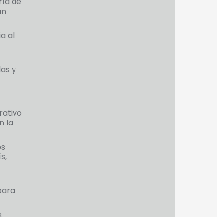
ría de
an
a al
las y
rativo
n la
os
s,
para
s