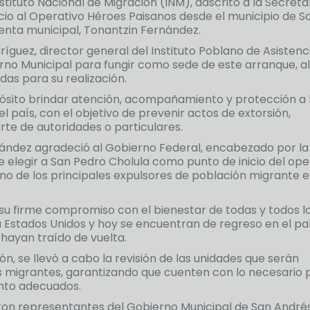
 Instituto Nacional de Migración (INM), adscrito a la Secreta
cio al Operativo Héroes Paisanos desde el municipio de S
denta municipal, Tonantzin Fernández.
íguez, director general del Instituto Poblano de Asistenci
erno Municipal para fungir como sede de este arranque, al
das para su realización.
ósito brindar atención, acompañamiento y protección a 
l país, con el objetivo de prevenir actos de extorsión,
rte de autoridades o particulares.
nández agradeció al Gobierno Federal, encabezado por la
e elegir a San Pedro Cholula como punto de inicio del ope
no de los principales expulsores de población migrante e
su firme compromiso con el bienestar de todas y todos l
a Estados Unidos y hoy se encuentran de regreso en el paí
hayan traído de vuelta.
tón, se llevó a cabo la revisión de las unidades que serán
los migrantes, garantizando que cuenten con lo necesario 
nto adecuados.
ron representantes del Gobierno Municipal de San André