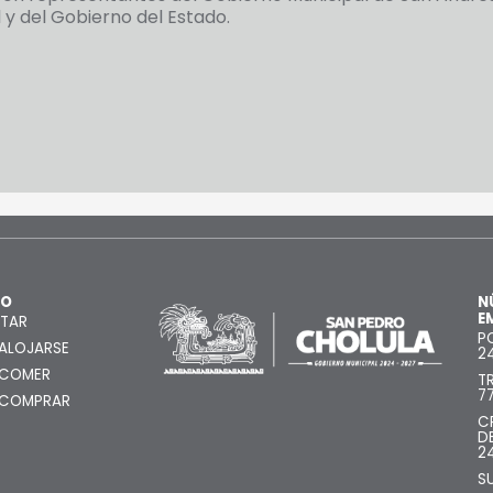
 y del Gobierno del Estado.
MO
N
E
ITAR
P
ALOJARSE
2
 COMER
T
7
 COMPRAR
C
D
2
S