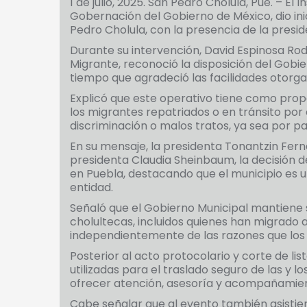
1 de julio, 2025. San Pedro Cholula, Pue. – El
Gobernación del Gobierno de México, dio ini
Pedro Cholula, con la presencia de la presi
Durante su intervención, David Espinosa Rodr
Migrante, reconoció la disposición del Gobi
tiempo que agradeció las facilidades otorga
Explicó que este operativo tiene como prop
los migrantes repatriados o en tránsito por e
discriminación o malos tratos, ya sea por pa
En su mensaje, la presidenta Tonantzin Fer
presidenta Claudia Sheinbaum, la decisión d
en Puebla, destacando que el municipio es u
entidad.
Señaló que el Gobierno Municipal mantiene 
cholultecas, incluidos quienes han migrado 
independientemente de las razones que los 
Posterior al acto protocolario y corte de lis
utilizadas para el traslado seguro de las y 
ofrecer atención, asesoría y acompañamie
Cabe señalar que al evento también asistie