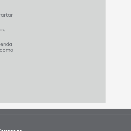
cartar
s,
frenda
o como