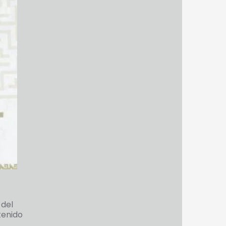
 del
tenido