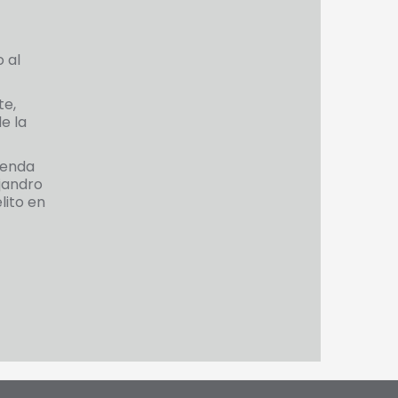
 al
te,
e la
renda
jandro
lito en