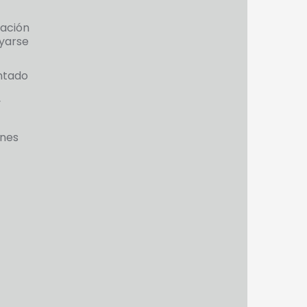
pación
oyarse
entado
y
ones