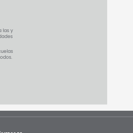
 las y
idades
cuelas
todos.