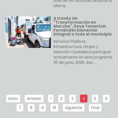
más de 150 acciones durante la
última…
A través de
"Transformación en
Marcha", lleva Tonantzin
Fernández bienestar
integral a todo el municipio
Servicios Públicos,
Infraestructura, Limpia y
Atención Ciudadana participan
activamente en este programa
30 de junio, 2026. San…
Inicio
Anterior
1
2
3
4
5
6
7
8
9
10
Siguiente
Final