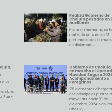
Realiza Gobierno de
Cholula posadas en 
auxiliares
Hasta el momento, se h
realizado en 4 de las 13
pertenecientes al munici
de diciembre,…
olula,
Gobierno de Cholula
en marcha el Operat
z
Navidad Segura 2024
Acompañamiento a
re los
Peregrinos
215 elementos albergará
ciembre,
dos principales puntos 
a, Pue.-
mayor afluencia 10 de
diciembre, 2024. San Pe
Cholula,…