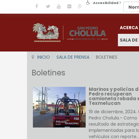
Accesibilidad
ACERCA
SALA DE
INICIO
SALA DE PRENSA
BOLETINES
Boletines
Marinos y policías 
Pedro recuperan
camioneta robada 
Texmelucan
19 de diciembre, 2024.
Pedro Cholula.- Como
resultado de estrategi
implementadas para lo
vehículos con reporte