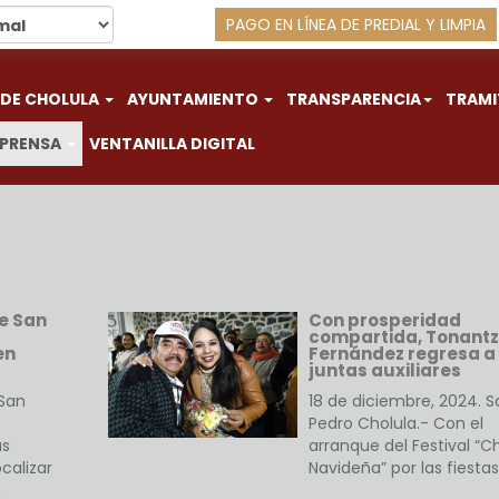
PAGO EN LÍNEA DE PREDIAL Y LIMPIA
 DE CHOLULA
AYUNTAMIENTO
TRANSPARENCIA
TRAMI
 PRENSA
VENTANILLA DIGITAL
de San
Con prosperidad
compartida, Tonantz
en
Fernández regresa a 
juntas auxiliares
 San
18 de diciembre, 2024. S
Pedro Cholula.- Con el
as
arranque del Festival “C
calizar
Navideña” por las fiesta
…