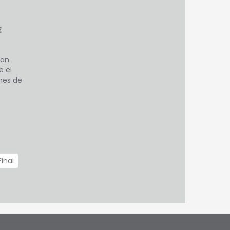
E
San
e el
nes de
Final