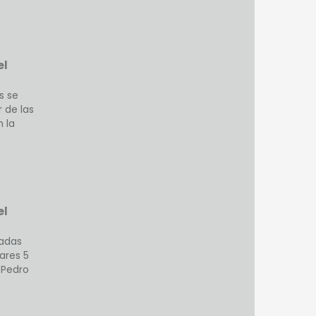
el
s se
r de las
n la
el
sadas
iares 5
 Pedro