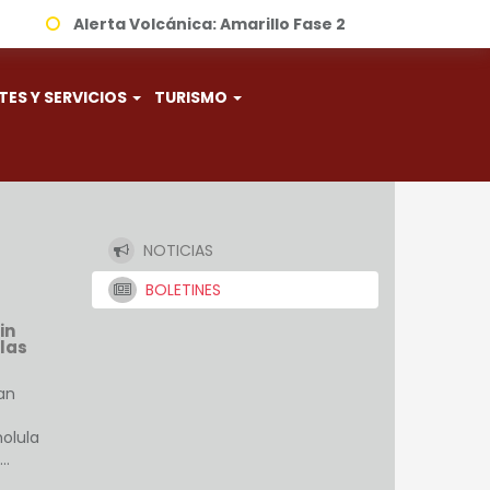
Alerta Volcánica:
Amarillo Fase 2
TES Y SERVICIOS
TURISMO
NOTICIAS
BOLETINES
in
las
an
holula
s…