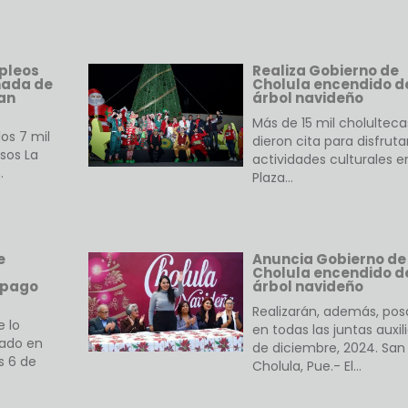
mpleos
Realiza Gobierno de
nada de
Cholula encendido d
an
árbol navideño
Más de 15 mil cholulteca
os 7 mil
dieron cita para disfruta
sos La
actividades culturales e
…
Plaza…
e
Anuncia Gobierno de
Cholula encendido d
 pago
árbol navideño
Realizarán, además, po
e lo
en todas las juntas auxil
ado en
de diciembre, 2024. San
s 6 de
Cholula, Pue.- El…