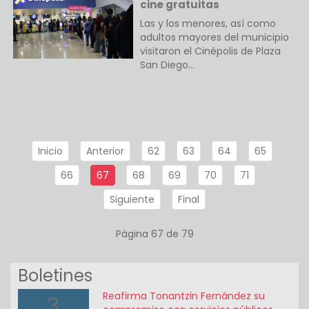
cine gratuitas
Las y los menores, así como
adultos mayores del municipio
visitaron el Cinépolis de Plaza
San Diego…
Inicio
Anterior
62
63
64
65
66
67
68
69
70
71
Siguiente
Final
Página 67 de 79
Boletines
Reafirma Tonantzin Fernández su
3