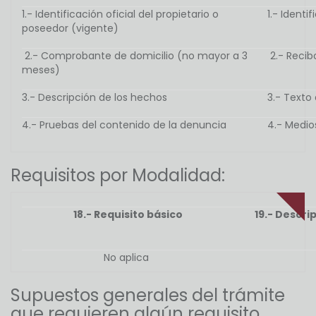
1.- Identificación oficial del propietario o
1.- Ident
poseedor (vigente)
2.- Comprobante de domicilio (no mayor a 3
2.- Recib
meses)
3.- Descripción de los hechos
3.- Texto
4.- Pruebas del contenido de la denuncia
4.- Medio
Requisitos por Modalidad:
18.- Requisito básico
19.- Descri
No aplica
Supuestos generales del trámite
que requieren algún requisito