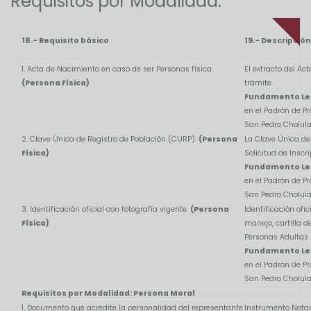
Requisitos por Modalidad:
18.- Requisito básico
19.- Descripción
1. Acta de Nacimiento en caso de ser Personas física.
El extracto del Ac
(Persona Física)
trámite.
Fundamento Le
en el Padrón de P
San Pedro Cholul
2. Clave Única de Registro de Población (CURP).
(Persona
La Clave Única de
Física)
Solicitud de Inscr
Fundamento Le
en el Padrón de P
San Pedro Cholula
3. Identificación oficial con fotografía vigente.
(Persona
Identificación ofic
Física)
manejo, cartilla de
Personas Adultas
Fundamento Le
en el Padrón de P
San Pedro Cholula
Requisitos por Modalidad: Persona Moral
1. Documento que acredite la personalidad del representante
Instrumento Notar