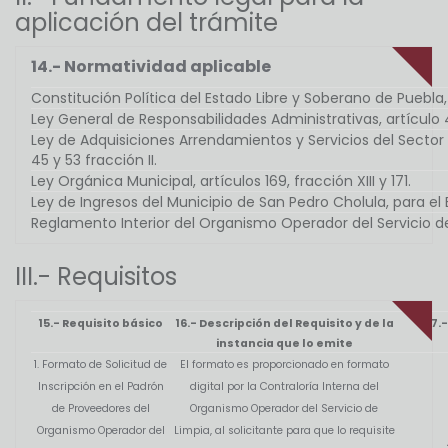
aplicación del trámite
14.- Normatividad aplicable
Constitución Política del Estado Libre y Soberano de Puebla, 
Ley General de Responsabilidades Administrativas, artículo 4
Ley de Adquisiciones Arrendamientos y Servicios del Sector Púb
45 y 53 fracción II.
Ley Orgánica Municipal, artículos 169, fracción XIII y 171.
Ley de Ingresos del Municipio de San Pedro Cholula, para el Ej
Reglamento Interior del Organismo Operador del Servicio de 
III.- Requisitos
15.- Requisito básico
16.- Descripción del Requisito y de la
17.
instancia que lo emite
1. Formato de Solicitud de
El formato es proporcionado en formato
Inscripción en el Padrón
digital por la Contraloría Interna del
de Proveedores del
Organismo Operador del Servicio de
Organismo Operador del
Limpia, al solicitante para que lo requisite