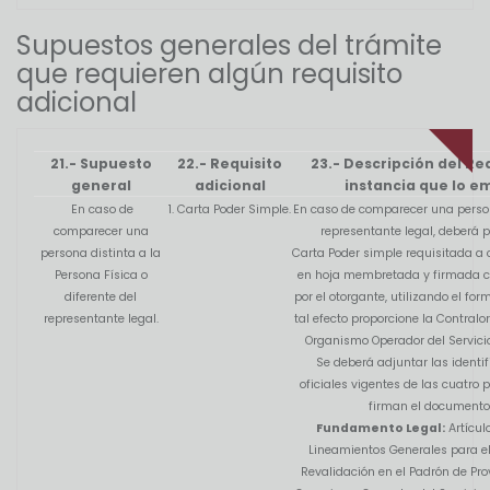
Supuestos generales del trámite
que requieren algún requisito
adicional
21.- Supuesto
22.- Requisito
23.- Descripción del Req
general
adicional
instancia que lo e
En caso de
1. Carta Poder Simple.
En caso de comparecer una person
comparecer una
representante legal, deberá p
persona distinta a la
Carta Poder simple requisitada a
Persona Física o
en hoja membretada y firmada co
diferente del
por el otorgante, utilizando el fo
representante legal.
tal efecto proporcione la Contralor
Organismo Operador del Servicio
Se deberá adjuntar las identi
oficiales vigentes de las cuatro
firman el documento
Fundamento Legal:
Artículo
Lineamientos Generales para el
Revalidación en el Padrón de Pro