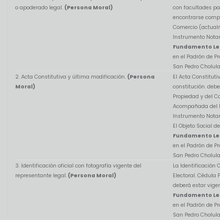
o apoderado legal.
(Persona Moral)
con facultades pa
encontrarse comple
Comercio (actualme
Instrumento Notari
Fundamento Le
en el Padrón de P
San Pedro Cholula
2. Acta Constitutiva y última modificación.
(Persona
El Acta Constitut
Moral)
constitución. debe
Propiedad y del C
Acompañada del P
Instrumento Notari
El Objeto Social d
Fundamento Le
en el Padrón de P
San Pedro Cholula
3. Identificación oficial con fotografía vigente del
La Identificación 
representante legal.
(Persona Moral)
Electoral. Cédula 
deberá estar vigen
Fundamento Le
en el Padrón de P
San Pedro Cholula