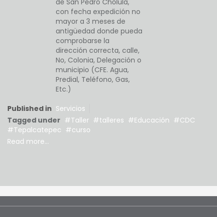
de San Pedro Cholula,
con fecha expedición no
mayor a 3 meses de
antigüedad donde pueda
comprobarse la
dirección correcta, calle,
No, Colonia, Delegación o
municipio (CFE. Agua,
Predial, Teléfono, Gas,
Etc.)
Published in
Servicios
Tagged under
Taller
talleres
Educación
CDC
Tepalcatepec
curso
Read more...