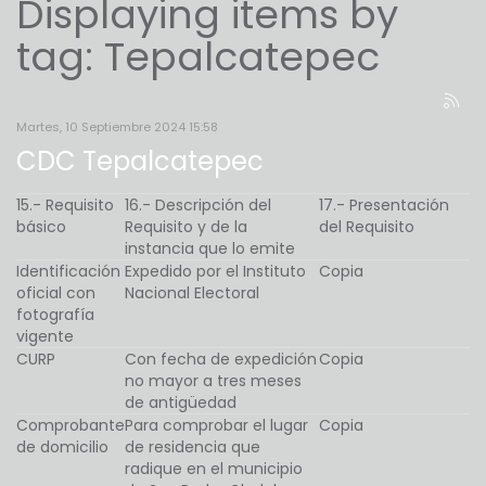
Displaying items by
tag: Tepalcatepec
Martes, 10 Septiembre 2024 15:58
CDC Tepalcatepec
15.- Requisito
16.- Descripción del
17.- Presentación
básico
Requisito y de la
del Requisito
instancia que lo emite
Identificación
Expedido por el Instituto
Copia
oficial con
Nacional Electoral
fotografía
vigente
CURP
Con fecha de expedición
Copia
no mayor a tres meses
de antigüedad
Comprobante
Para comprobar el lugar
Copia
de domicilio
de residencia que
radique en el municipio