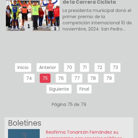
de la Carrera Ciclista
La presidenta municipal donó el
primer premio de la
competición internacional 10 de
noviembre, 2024. San Pedro…
Inicio
Anterior
70
71
72
73
74
75
76
77
78
79
Siguiente
Final
Página 75 de 79
Boletines
Reafirma Tonantzin Fernández su
3