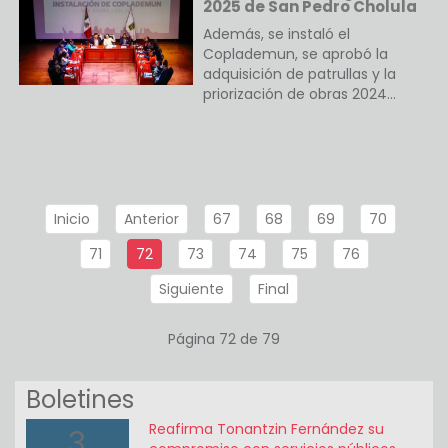
2025 de San Pedro Cholula
Además, se instaló el
Coplademun, se aprobó la
adquisición de patrullas y la
priorización de obras 2024…
Inicio
Anterior
67
68
69
70
71
72
73
74
75
76
Siguiente
Final
Página 72 de 79
Boletines
Reafirma Tonantzin Fernández su
3